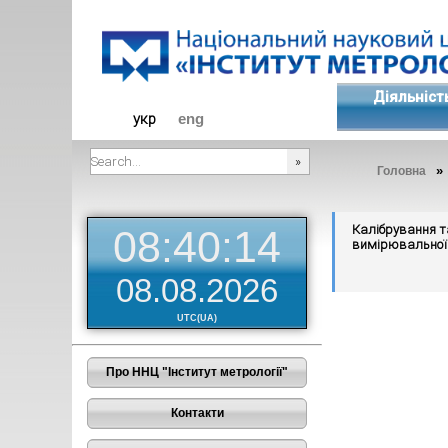
Діяльніст
укр
eng
»
Головна
###SEARCHPLACEHOLDER###
Калібрування т
08:40:15
вимірювальної 
08.08.2026
UTC(UA)
Про ННЦ "Інститут метрології"
Контакти