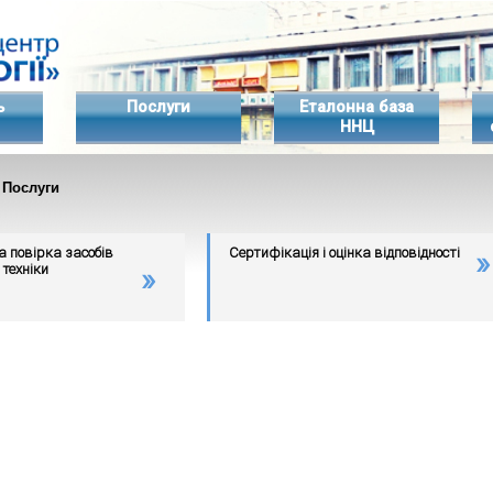
ь
Послуги
Еталонна база
ННЦ
 Послуги
а повірка засобів
Сертифікація і оцінка відповідності
техніки