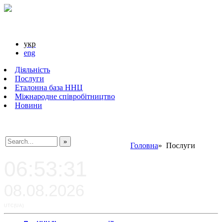
укр
eng
Діяльність
Послуги
Еталонна база ННЦ
Міжнародне співробітництво
Новини
Головна
» Послуги
###SEARCHPLACEHOLDER###
06:53:31
08.08.2026
UTC(UA)