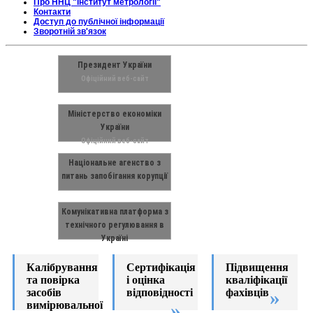
Про ННЦ "Інститут метрології"
Контакти
Доступ до публічної інформації
Зворотній зв'язок
Президент України
Офіційний веб-сайт
Міністерство економіки
України
Офіційний веб-сайт
Національне агенство з
питань запобігання корупції
Комунікативна платформа з
технічного регулювання в
Україні
Калібрування
Сертифікація
Підвищення
та повірка
і оцінка
кваліфікації
засобів
відповідності
фахівців
вимірювальної