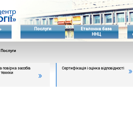
ь
Послуги
Еталонна база
ННЦ
 Послуги
а повірка засобів
Сертифікація і оцінка відповідності
техніки