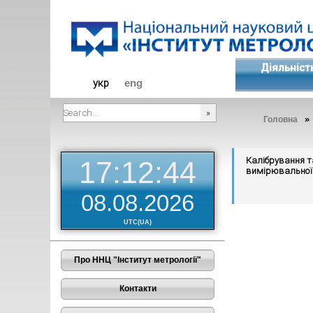
Діяльніст
укр
eng
»
Головна
###SEARCHPLACEHOLDER###
Калібрування т
17:12:45
вимірювальної 
08.08.2026
UTC(UA)
Про ННЦ "Інститут метрології"
Контакти