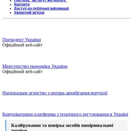
Про ННЦ "Інститут метрології"
Контакти
Доступ до публічної інформації
Зворотній зв'язок
Президент України
Офіційний веб-сайт
Міністерство економіки України
Офіційний веб-сайт
Національне агенство з питань запобігання корупції
Комунікативна платформа з технічного регулювання в Україні
Калібрування та повірка засобів вимірювальної
техніки