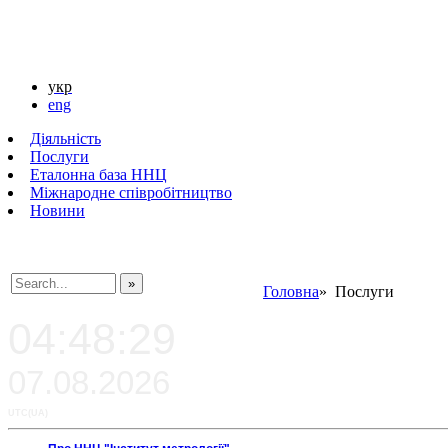
укр
eng
Діяльність
Послуги
Еталонна база ННЦ
Міжнародне співробітництво
Новини
Головна
» Послуги
###SEARCHPLACEHOLDER###
04:48:29
07.08.2026
UTC(UA)