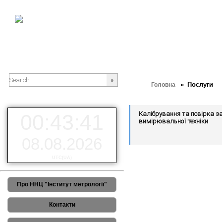
» Послуги
Головна
###SEARCHPLACEHOLDER###
Калібрування та повірка за
00:43:41
вимірювальної техніки
08.08.2026
UTC(UA)
Про ННЦ "Інститут метрології"
Контакти