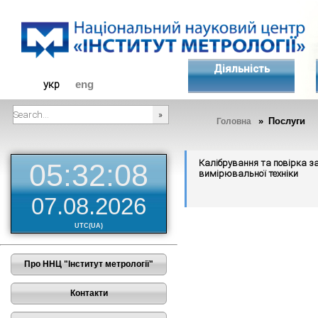
Діяльність
укр
eng
» Послуги
Головна
###SEARCHPLACEHOLDER###
Калібрування та повірка за
05:32:08
вимірювальної техніки
07.08.2026
UTC(UA)
Про ННЦ "Інститут метрології"
Контакти