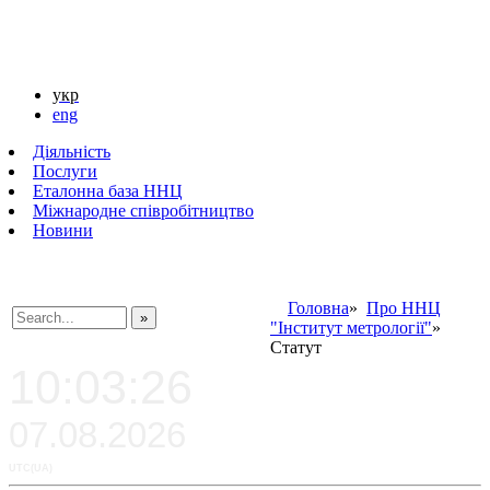
укр
eng
Діяльність
Послуги
Еталонна база ННЦ
Міжнародне співробітництво
Новини
Головна
»
Про ННЦ
"Інститут метрології"
»
###SEARCHPLACEHOLDER###
Статут
10:03:26
07.08.2026
UTC(UA)