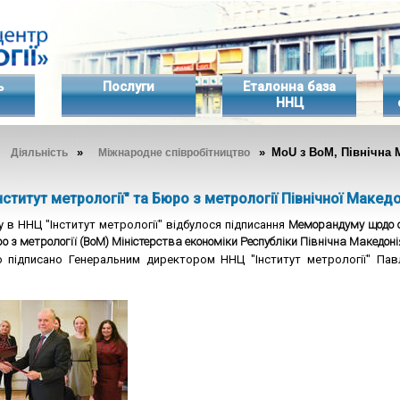
ь
Послуги
Еталонна база
ННЦ
»
»
» MoU з ВоМ, Північна М
Діяльність
Міжнародне співробітництво
ститут метрології" та Бюро з метрології Північної Македо
у в ННЦ "Інститут метрології" відбулося підписання
Меморандуму
щодо 
 з метрології (ВоМ) Міністерства економіки Республіки Північна Македоні
 підписано Генеральним директором ННЦ "Інститут метрології"