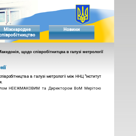
Міжнародне
Новини
співробітництво
акедонія, щодо співробітнитцва в галузі метрології
нії
співробітництва в галузі метрології
між ННЦ "Інститут
я.
 Павлом НЕЄЖМАКОВИМ та Директором ВоМ Мерітою