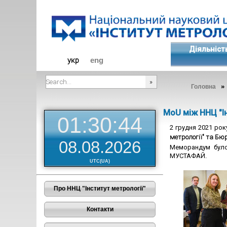
Діяльніст
укр
eng
Головна
###SEARCHPLACEHOLDER###
MoU між ННЦ "Ін
01:30:44
2 грудня 2021 рок
метрології" та
Бюро
08.08.2026
Меморандум було
МУСТАФАЙ.
UTC(UA)
Про ННЦ "Інститут метрології"
Контакти