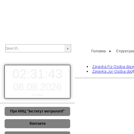
»
Головна
Структур
###SEARCHPLACEHOLDER###
Zajavka Fiz-Osoba.docx
02:31:43
Zajavka Jur-Osoba.doc
08.08.2026
UTC(UA)
Про ННЦ "Інститут метрології"
Контакти