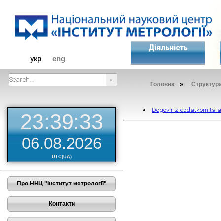
Діяльність
укр
eng
»
Головна
Структур
###SEARCHPLACEHOLDER###
Dogovir z dodatkom ta 
23:39:34
06.08.2026
UTC(UA)
Про ННЦ "Інститут метрології"
Контакти