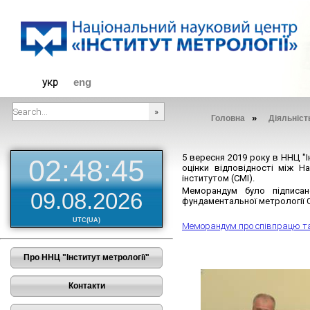
Діяльність
укр
eng
»
Головна
Діяльніст
###SEARCHPLACEHOLDER###
5 вересня 2019 року в ННЦ "
02:48:45
оцінки відповідності між Н
інститутом (СМІ).
Меморандум було підписа
09.08.2026
фундаментальної метрології 
UTC(UA)
Меморандум про співпрацю т
Про ННЦ "Інститут метрології"
Контакти