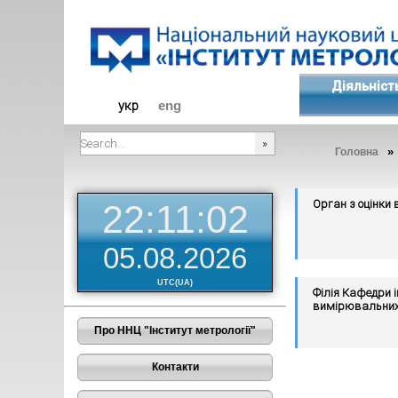
Діяльніст
укр
eng
Головна
###SEARCHPLACEHOLDER###
Орган з оцінки 
22:11:02
05.08.2026
UTC(UA)
Філія Кафедри 
вимірювальних 
Про ННЦ "Інститут метрології"
Контакти