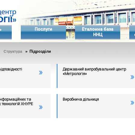
ь
Послуги
Еталонна база
ННЦ
»
» Підрозділи
Структура
відповідності
Державний випробувальний центр
«Метрологія»
інформаційних та
Виробнича дільниця
технологій ХНУРЕ