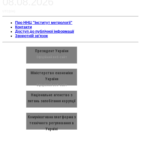
08.08.2026
UTC(UA)
Про ННЦ "Інститут метрології"
Контакти
Доступ до публічної інформації
Зворотній зв'язок
Президент України
Офіційний веб-сайт
Міністерство економіки
України
Офіційний веб-сайт
Національне агенство з
питань запобігання корупції
Комунікативна платформа з
технічного регулювання в
Україні