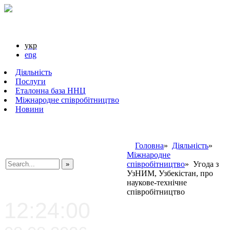
укр
eng
Діяльність
Послуги
Еталонна база ННЦ
Міжнародне співробітництво
Новини
Головна
»
Діяльність
»
Міжнародне
співробітництво
» Угода з
УзНИМ, Узбекістан, про
###SEARCHPLACEHOLDER###
наукове-технічне
співробітництво
12:24:00