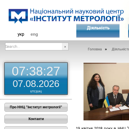
Діяльність
укр
eng
»
Головна
Діяльніст
###SEARCHPLACEHOLDER###
07:38:27
07.08.2026
UTC(UA)
Про ННЦ "Інститут метрології"
Контакти
19 квітня 2018 року в ННЦ "