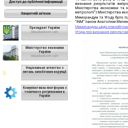
Доступ до публічної інформації
визнання результатів випро
Міністерства економіки та 
метрології") Міністерства еко
Зворотній зв'язок
Меморандум та Угоду було п
"INM" паном Анатолієм Мелен
Меморандум щодо співробітниц
Президент України
Угода про визнання результаі
Офіційний веб-сайт
Міністерство економіки
України
Офіційний веб-сайт
Національне агенство з
питань запобігання корупції
Комунікативна платформа з
технічного регулювання в
Україні