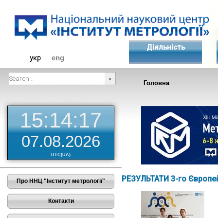
Діяльність
укр
eng
Головна
###SEARCHPLACEHOLDER###
15:14:18
07.08.2026
UTC(UA)
РЕЗУЛЬТАТИ 3-го Європе
Про ННЦ "Інститут метрології"
Контакти