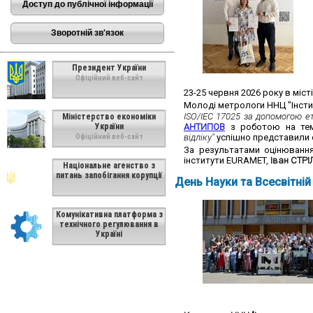
Доступ до публічної інформації
Зворотній зв'язок
Президент України
Офіційний веб-сайт
23-25 червня 2026 року в міст
Молоді метрологи ННЦ "Інсти
ISO/IEC 17025 за допомогою е
Міністерство економіки
України
АНТИПОВ
з роботою на т
відліку"
успішно представили с
Офіційний веб-сайт
За результатами оцінювання
інститути EURAMET,
Іван СТР
Національне агенство з
питань запобігання корупції
День Науки та Всесвітній
Комунікативна платформа з
технічного регулювання в
Україні