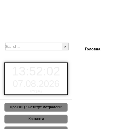
Головна
###SEARCHPLACEHOLDER###
13:52:02
07.08.2026
UTC(UA)
РЕЗУЛЬТАТИ 3-го Європей
Про ННЦ "Інститут метрології"
Контакти