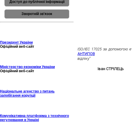
Доступ до публічної інформації
Зворотній зв'язок
23-25 червня 2026 року в місті 
Президент України
Молоді метрологи ННЦ "Інстит
Офіційний веб-сайт
ISO/IEC 17025 за допомогою е
АНТИПОВ
з роботою на те
відліку"
успішно представили сво
За результатами оцінювання в
Міністерство економіки України
EURAMET,
Іван СТРІЛЕЦЬ
пос
Офіційний веб-сайт
День Науки та Всесвітній 
Національне агенство з питань
запобігання корупції
Комунікативна платформа з технічного
регулювання в Україні