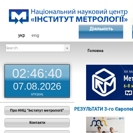
Діяльність
укр
eng
Головна
###SEARCHPLACEHOLDER###
02:46:41
07.08.2026
UTC(UA)
РЕЗУЛЬТАТИ 3-го Європе
Про ННЦ "Інститут метрології"
Контакти