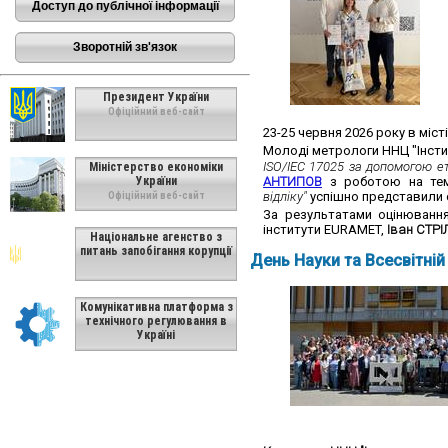
Доступ до публічної інформації
Зворотній зв'язок
Президент України
Офіційний веб-сайт
23-25 червня 2026 року в міст
Молоді метрологи ННЦ "Інсти
ISO/IEC 17025 за допомогою е
Міністерство економіки
України
АНТИПОВ
з роботою на т
відліку"
успішно представили с
Офіційний веб-сайт
За результатами оцінювання
інститути EURAMET,
Іван СТР
Національне агенство з
питань запобігання корупції
День Науки та Всесвітній
Комунікативна платформа з
технічного регулювання в
Україні