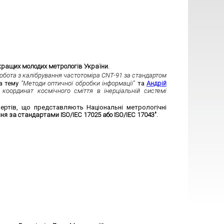
кращих молодих метрологів України.
бота з калібрування частотоміра CNT-91 за стандартом
а тему
"Методи оптичної обробки інформації"
та
Андрій
оординат космічного сміття в інерціальній системі
ертів, що представляють Національні метрологічні
ання за стандартами ISO/IEC 17025 або
ISO/IEC 17043
".