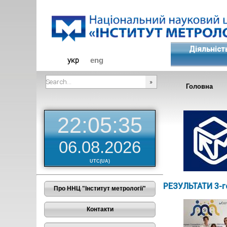
Діяльніст
укр
eng
Головна
###SEARCHPLACEHOLDER###
22:05:36
06.08.2026
UTC(UA)
РЕЗУЛЬТАТИ 3-г
Про ННЦ "Інститут метрології"
Контакти