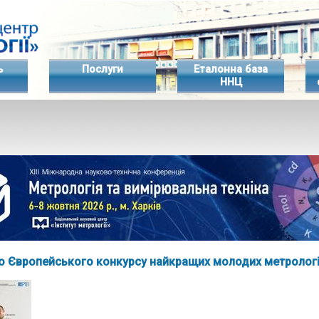
ь
Послуги
Еталонна база
ННЦ
о Європейського конкурсу найкращих молодих метрологі