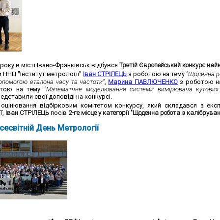
 року в місті Івано-Франківськ
відбувся
Третій Європейський конкурс най
 ННЦ "Інститут метрології"
Іван СТРІЛЕЦЬ
з роботою на тему
"
Щоденна ро
допомогою еталона часу та частоти"
,
Марина ПАВЛЮЧЕНКО
з роботою н
тою на тему
"Математчне моделювання системи вимірювача кутових к
едставили свої доповіді на конкурсі.
оцінювання відбірковим комітетом конкурсу, який складався з експ
T,
Іван СТРІЛЕЦЬ
посів
2-ге місце у категорії "Щоденна робота з калібрув
сесвітній День Метрології